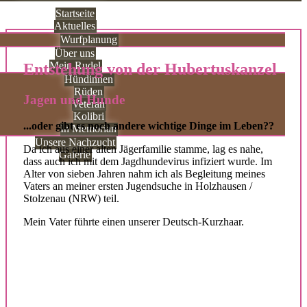
Startseite
Aktuelles
Wurfplanung
Über uns
Mein Rudel
Entstehung von der Hubertuskanzel
Hündinnen
Rüden
Jagen und Hunde
Veteran
Kolibri
...oder gibt es noch andere wichtige Dinge im Leben??
In Memorian
Unsere Nachzucht
Da ich aus einer alten Jägerfamilie stamme, lag es nahe,
Galerie
dass auch ich mit dem Jagdhundevirus infiziert wurde. Im
Alter von sieben Jahren nahm ich als Begleitung meines
Vaters an meiner ersten Jugendsuche in Holzhausen /
Stolzenau (NRW) teil.
Mein Vater führte einen unserer Deutsch-Kurzhaar.