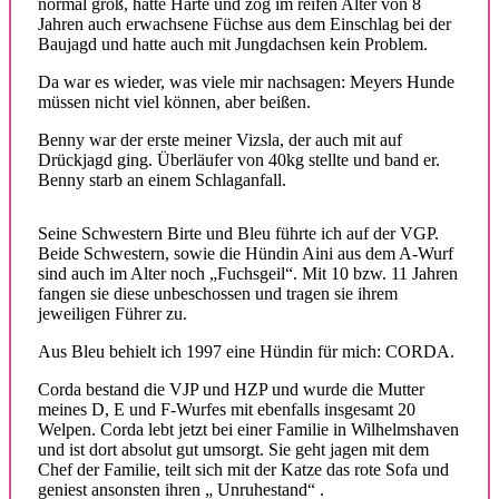
normal groß, hatte Härte und zog im reifen Alter von 8
Jahren auch erwachsene Füchse aus dem Einschlag bei der
Baujagd und hatte auch mit Jungdachsen kein Problem.
Da war es wieder, was viele mir nachsagen: Meyers Hunde
müssen nicht viel können, aber beißen.
Benny war der erste meiner Vizsla, der auch mit auf
Drückjagd ging. Überläufer von 40kg stellte und band er.
Benny starb an einem Schlaganfall.
Seine Schwestern Birte und Bleu führte ich auf der VGP.
Beide Schwestern, sowie die Hündin Aini aus dem A-Wurf
sind auch im Alter noch „Fuchsgeil“. Mit 10 bzw. 11 Jahren
fangen sie diese unbeschossen und tragen sie ihrem
jeweiligen Führer zu.
Aus Bleu behielt ich 1997 eine Hündin für mich: CORDA.
Corda bestand die VJP und HZP und wurde die Mutter
meines D, E und F-Wurfes mit ebenfalls insgesamt 20
Welpen. Corda lebt jetzt bei einer Familie in Wilhelmshaven
und ist dort absolut gut umsorgt. Sie geht jagen mit dem
Chef der Familie, teilt sich mit der Katze das rote Sofa und
geniest ansonsten ihren „ Unruhestand“ .