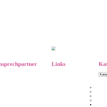
Bergland – der L-Wurf ist gefallen!
Es gibt Neuigkeiten
e born
Die Wurfplanung 2017
nsprechpartner
Links
Ka
Kateg
Kontakt
Meine Teckel
Impressum | Datenschutz
Jagdgefährten e.V.
Rüden
Veteran
Um den Jagdhund
Kolibri
In Memo
Unsere 