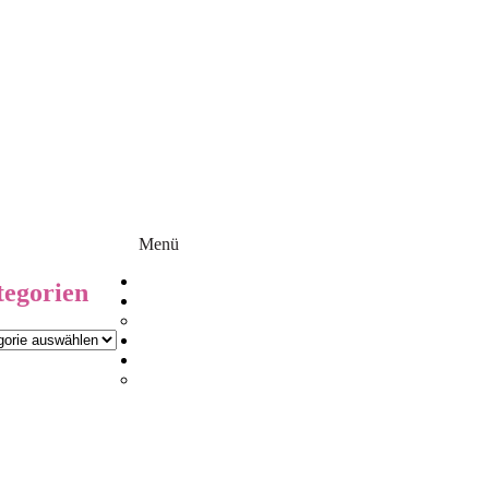
!!
Homepage Update
Jo-ANA
Dezember News
Menü
Startseite
tegorien
Aktuelles
Wurfplanung
orien
Über uns
Mein Rudel
Hündinnen
rian
Nachzucht