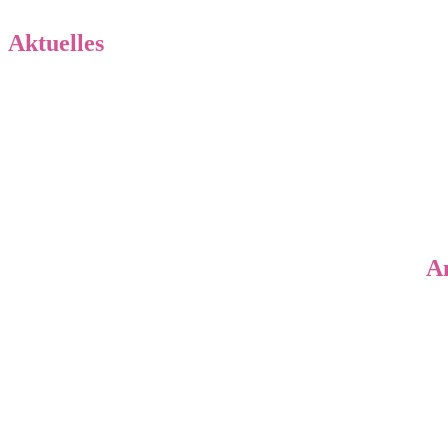
Aktuelles
Neuigkeiten von „Küste meets Bergland“
Küste meets 
Neues aus der Wurfkiste
Neues zu den Jo’s
The Jo’s ar
A