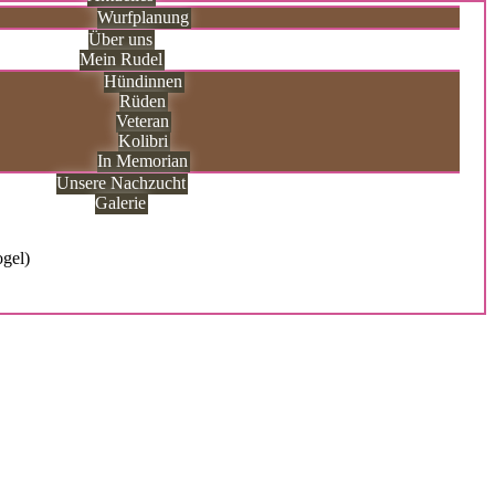
Wurfplanung
Über uns
Mein Rudel
Hündinnen
Rüden
Veteran
Kolibri
In Memorian
Unsere Nachzucht
Galerie
ogel)