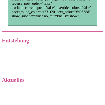
reverse_post_order="false"
exclude_current_post="false" override_colors="false"
background_color="#231f20" text_color="#d0558d"
show_subtitle="true" no_thumbnails="show"]
Entstehung
Geschichte unserer Zucht
Wurfplanung
Aktuelles
Neuigkeiten von „Küste meets Bergland“