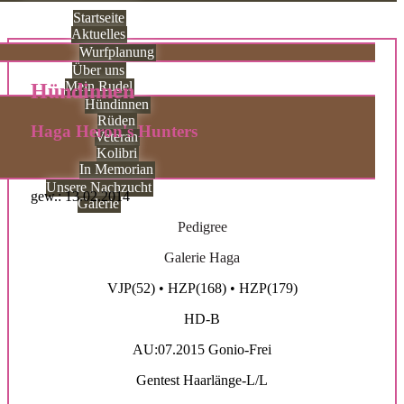
Startseite
Aktuelles
Wurfplanung
Über uns
Mein Rudel
Hündinnen
Hündinnen
Rüden
Haga Heron's Hunters
Veteran
Kolibri
In Memorian
Unsere Nachzucht
gew.: 13.02.2014
Galerie
Pedigree
Galerie Haga
VJP(52) • HZP(168) • HZP(179)
HD-B
AU:07.2015 Gonio-Frei
Gentest Haarlänge-L/L