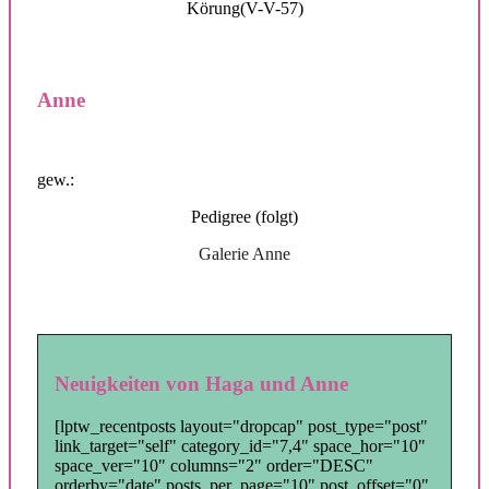
Körung(V-V-57)
Anne
gew.:
Pedigree (folgt)
Galerie Anne
Neuigkeiten von Haga und Anne
[lptw_recentposts layout="dropcap" post_type="post"
link_target="self" category_id="7,4" space_hor="10"
space_ver="10" columns="2" order="DESC"
orderby="date" posts_per_page="10" post_offset="0"