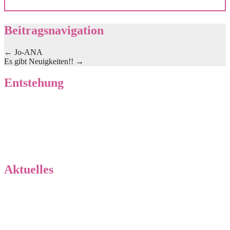
Beitragsnavigation
←
Jo-ANA
Es gibt Neuigkeiten!!
→
Entstehung
Geschichte unserer Zucht
Wurfplanung
Aktuelles
Neuigkeiten von „Küste meets Bergland“