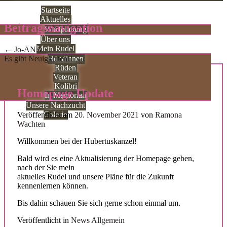
Startseite
Aktuelles
Beitragsnavigation
Wurfplanung
Über uns
Mein Rudel
←
Jo-ANA
Es gibt Neuigkeiten!!
→
Hündinnen
Rüden
Veteran
Kolibri
Homepage Update
In Memorian
Unsere Nachzucht
Galerie
Veröffentlicht am
20. November 2021
von
Ramona
Wachten
Willkommen bei der Hubertuskanzel!
Bald wird es eine Aktualisierung der Homepage geben,
nach der Sie mein
aktuelles Rudel und unsere Pläne für die Zukunft
kennenlernen können.
Bis dahin schauen Sie sich gerne schon einmal um.
Veröffentlicht in
News Allgemein