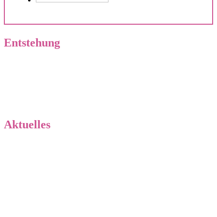
Entstehung
Geschichte unserer Zucht
Wurfplanung
Aktuelles
Neuigkeiten von „Küste meets Bergland“
Küste meets Bergland – der L-Wurf ist gefallen!
Es gibt Neuigkeiten!!
Homepage Update
Jo-ANA