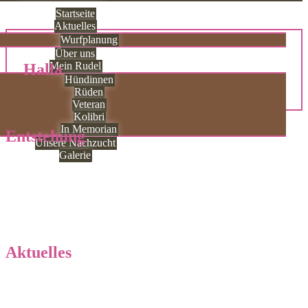
Startseite
Aktuelles
Wurfplanung
Über uns
Mein Rudel
Halla
Hündinnen
Rüden
Veteran
Kolibri
In Memorian
Entstehung
Unsere Nachzucht
Galerie
Geschichte unserer Zucht
Wurfplanung
Aktuelles
Neuigkeiten von „Küste meets Bergland“