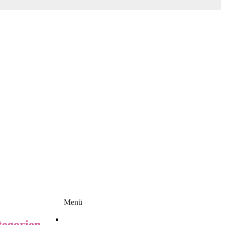
!!
Homepage Update
Jo-ANA
Dezember News
Menü
Startseite
tegorien