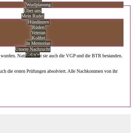
Wurfplanung
Über uns
Mein Rudel
Hündinnen
Rüden
Veteran
Kolibri
In Memorian
Unsere Nachzucht
Galerie
t wurden. Natürlich hat sie auch die VGP und die BTR bestanden.
auch die ersten Prüfungen absolviert. Alle Nachkommen von ihr