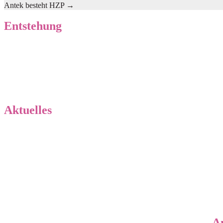
Antek besteht HZP
→
Entstehung
Geschichte unserer Zucht
Wurfplanung
Aktuelles
Neuigkeiten von „Küste meets Bergland“
Küste meets 
Neues aus der Wurfkiste
Neues zu den Jo’s
The Jo’s ar
A