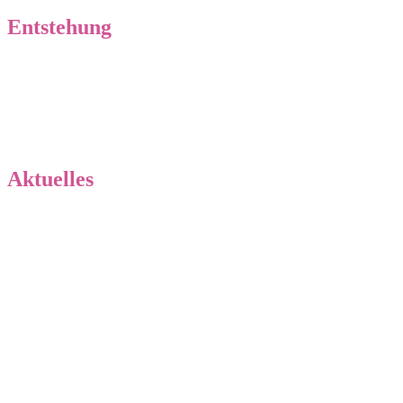
Entstehung
Geschichte unserer Zucht
Wurfplanung
Aktuelles
Neuigkeiten von „Küste meets Bergland“
Küste meets Bergland – der L-Wurf ist gefallen!
Es gibt Neuigkeiten!!
Homepage Update
Jo-ANA
Dezember News
Neues aus der Wurfkiste