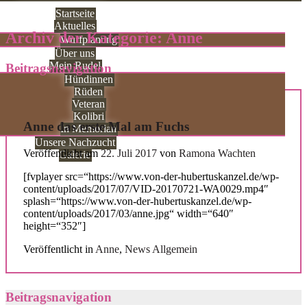
Startseite
Aktuelles
Archiv der Kategorie:
Anne
Wurfplanung
Über uns
Mein Rudel
Beitragsnavigation
Hündinnen
Rüden
Veteran
Kolibri
Anne das erste Mal am Fuchs
In Memorian
Unsere Nachzucht
Veröffentlicht am
22. Juli 2017
von
Ramona Wachten
Galerie
[fvplayer src=“https://www.von-der-hubertuskanzel.de/wp-
content/uploads/2017/07/VID-20170721-WA0029.mp4″
splash=“https://www.von-der-hubertuskanzel.de/wp-
content/uploads/2017/03/anne.jpg“ width=“640″
height=“352″]
Veröffentlicht in
Anne
,
News Allgemein
Beitragsnavigation